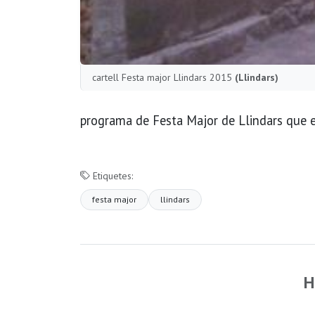
cartell Festa major Llindars 2015
(Llindars)
programa de Festa Major de Llindars que e
Etiquetes:
festa major
llindars
H