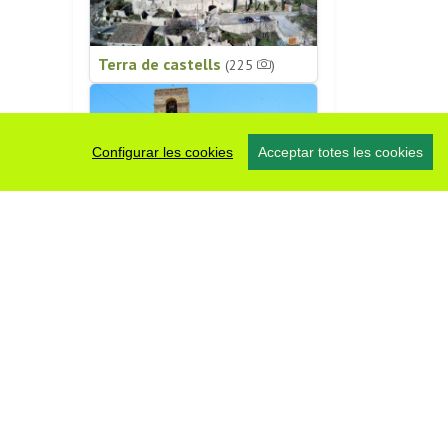
Terra de castells
(225
)
Configurar les cookies
Acceptar totes les cookies
Patrimoni religiós
(196
)
#somsegarra
0 fotos