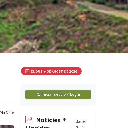
DIJOUS, 6 DE AGOST DE 2026
Iniciar sessió / Login
 Ma Solé
Notícies +
darrer
Llegides
mes