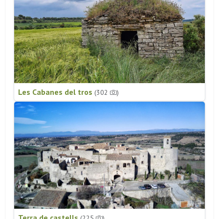
Les Cabanes del tros
(302
)
Terra de castells
(225
)