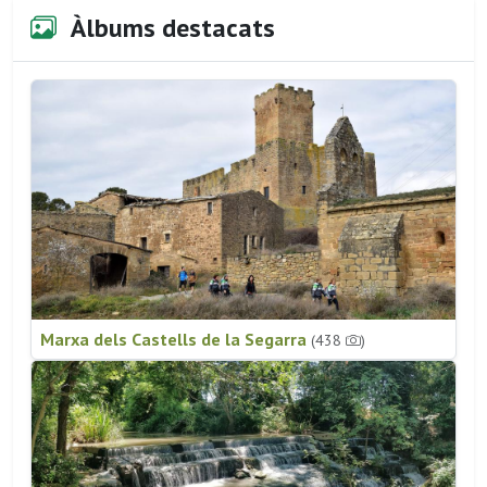
Àlbums destacats
Marxa dels Castells de la Segarra
(438
)