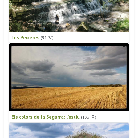
Les Peixeres
(91
)
Els colors de la Segarra: l'estiu
(193
)