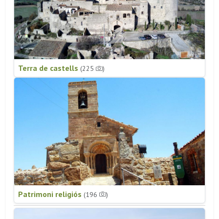
Terra de castells
(225
)
Patrimoni religiós
(196
)