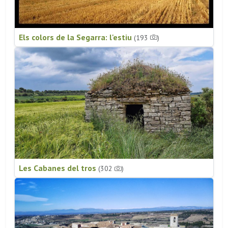
Els colors de la Segarra: l'estiu
(193
)
Les Cabanes del tros
(302
)