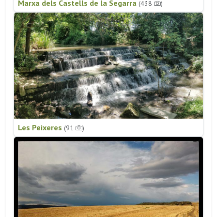
Marxa dels Castells de la Segarra
(438
)
Les Peixeres
(91
)