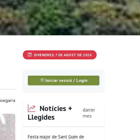
DIVENDRES, 7 DE AGOST DE 2026
Iniciar sessió / Login
segarra
Notícies +
darrer
Llegides
mes
Festa major de Sant Guim de