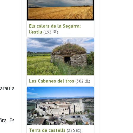
Els colors de la Segarra:
l'estiu
(193
)
Les Cabanes del tros
(302
)
paraula
ira. Es
Terra de castells
(225
)