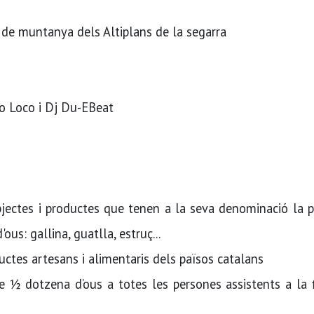
 de muntanya dels Altiplans de la segarra
o Loco i Dj Du-EBeat
objectes i productes que tenen a la seva denominació la 
us: gallina, guatlla, estruç...
ctes artesans i alimentaris dels països catalans
e ½ dotzena d’ous a totes les persones assistents a la f