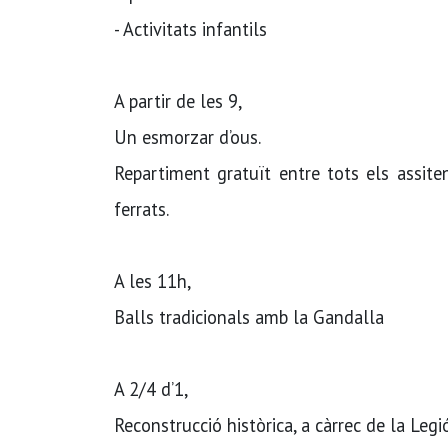
- Activitats infantils
A partir de les 9,
Un esmorzar d’ous.
Repartiment gratuït entre tots els assiten
ferrats.
A les 11h,
Balls tradicionals amb la Gandalla
A 2/4 d’1,
Reconstrucció històrica, a càrrec de la Leg