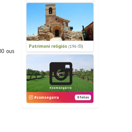
Patrimoni religiós
(196
)
000 ous
#somsegarra
0 fotos