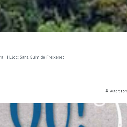
rra
| Lloc: Sant Guim de Freixenet
Autor:
som