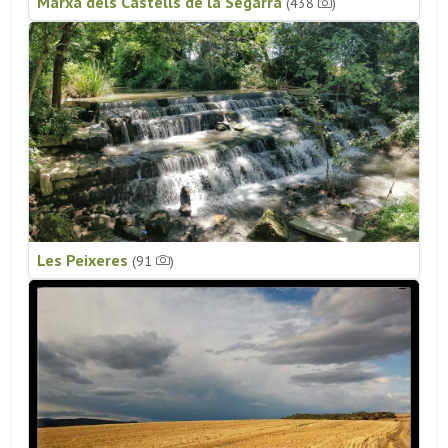
Marxa dels Castells de la Segarra
(438
)
Les Peixeres
(91
)