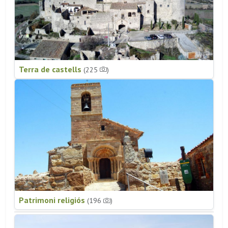
Terra de castells
(225
)
Patrimoni religiós
(196
)