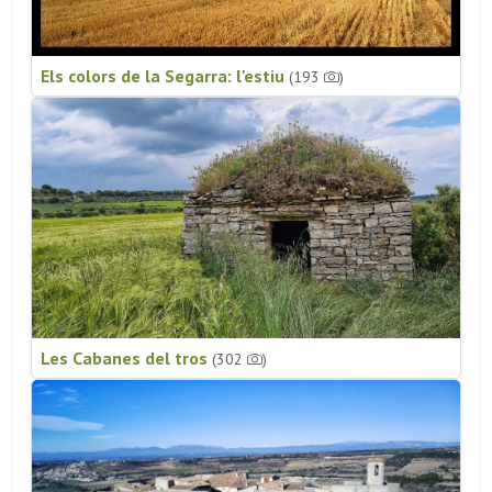
Els colors de la Segarra: l'estiu
(193
)
Les Cabanes del tros
(302
)