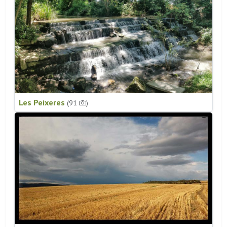
Les Peixeres
(91
)