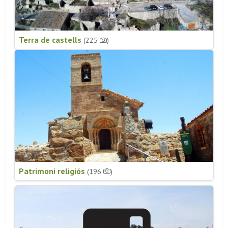
Terra de castells
(225
)
Patrimoni religiós
(196
)