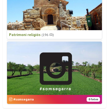
Patrimoni religiós
(196
)
#somsegarra
0 fotos