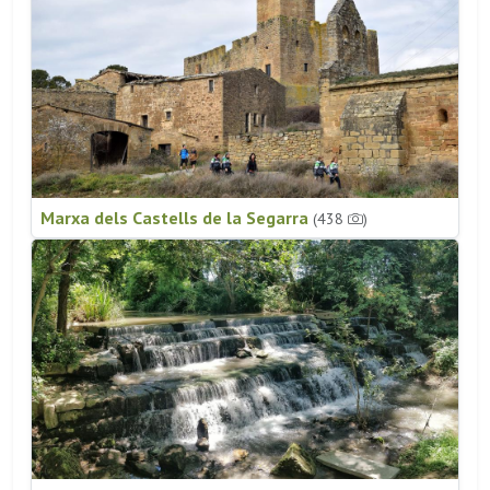
Marxa dels Castells de la Segarra
(438
)