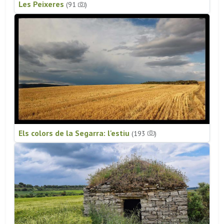
Les Peixeres
(91
)
Els colors de la Segarra: l'estiu
(193
)