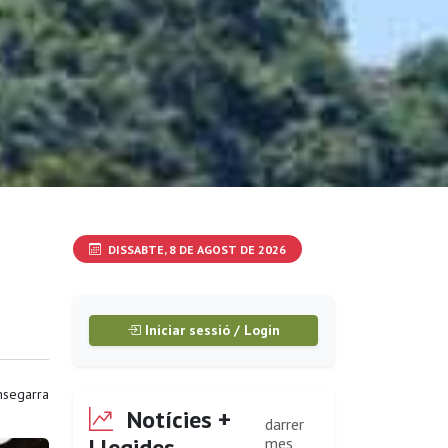
DISSABTE, 8 DE AGOST DE 2026
Iniciar sessió / Login
segarra
Notícies +
darrer
Llegides
mes