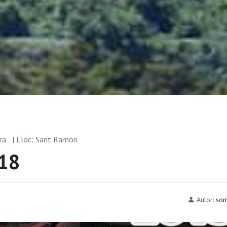
rra
| Lloc: Sant Ramon
18
Autor:
som