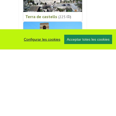
Terra de castells
(225
)
Configurar les cookies
Acceptar totes les cookies
Patrimoni religiós
(196
)
#somsegarra
0 fotos