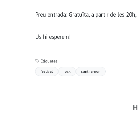
Preu entrada: Gratuïta, a partir de les 20h, i
Us hi esperem!
Etiquetes:
festival
rock
sant ramon
H