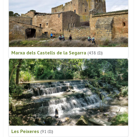
Marxa dels Castells de la Segarra
(438
)
Les Peixeres
(91
)