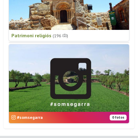
Patrimoni religiós
(196
)
#somsegarra
0 fotos