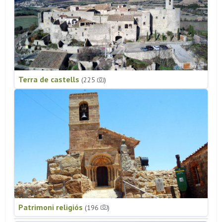
Terra de castells
(225
)
Patrimoni religiós
(196
)