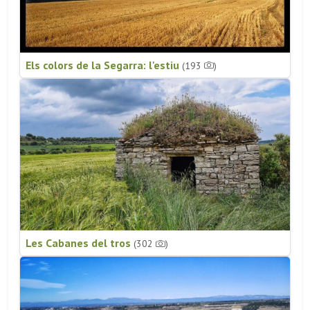
Els colors de la Segarra: l'estiu
(193
)
Les Cabanes del tros
(302
)