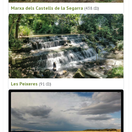
Marxa dels Castells de la Segarra
(438
)
Les Peixeres
(91
)