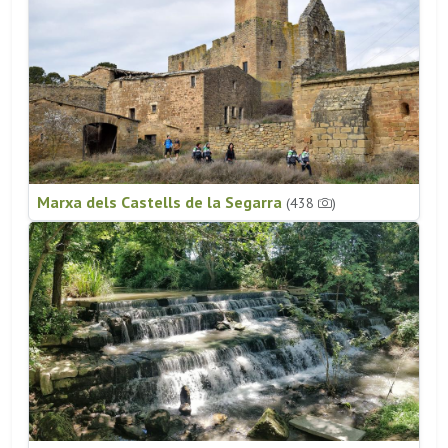
Marxa dels Castells de la Segarra
(438
)