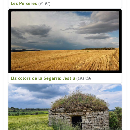
Les Peixeres
(91
)
Els colors de la Segarra: l'estiu
(193
)