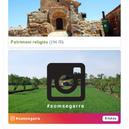
Patrimoni religiós
(196
)
#somsegarra
0 fotos