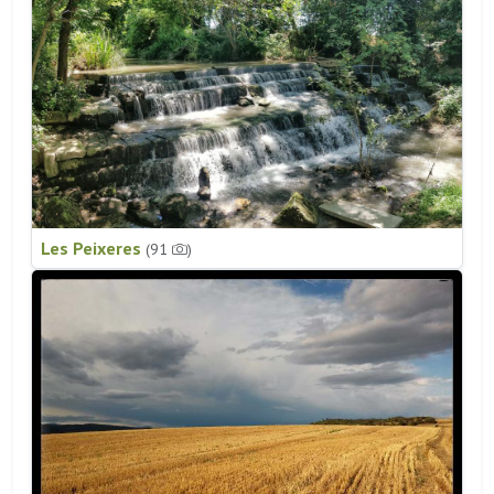
Les Peixeres
(91
)