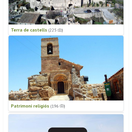
Terra de castells
(225
)
Patrimoni religiós
(196
)