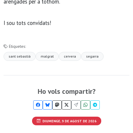
arengades per a tothom.
I sou tots convidats!
Etiquetes:
sant sebastià
malgrat
cervera
segarra
Ho vols compartir?
DIUMENGE, 9 DE AGOST DE 2026