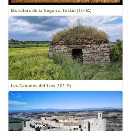
Els colors de la Segarra: l'estiu
(193
)
Les Cabanes del tros
(302
)