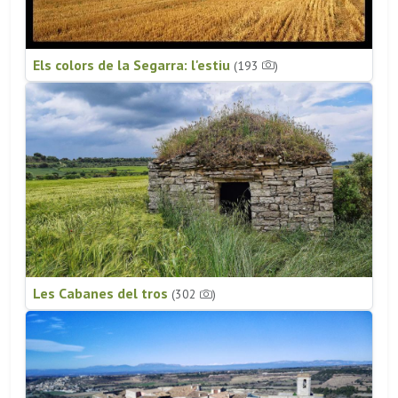
Els colors de la Segarra: l'estiu
(193
)
Les Cabanes del tros
(302
)