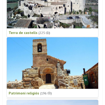
Terra de castells
(225
)
Patrimoni religiós
(196
)