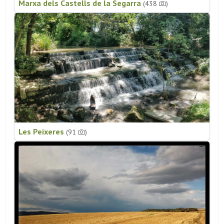
Marxa dels Castells de la Segarra
(438
)
Les Peixeres
(91
)