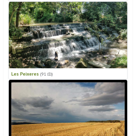
Les Peixeres
(91
)