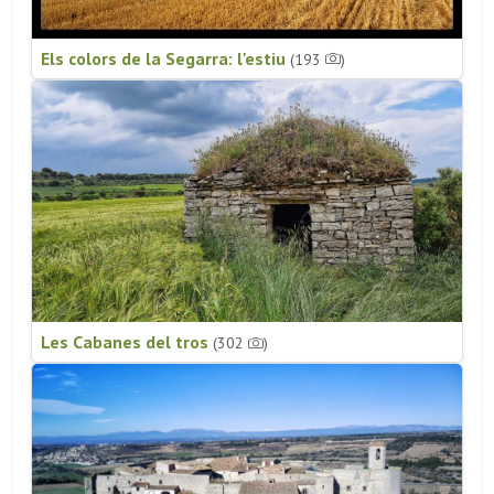
Els colors de la Segarra: l'estiu
(193
)
Les Cabanes del tros
(302
)