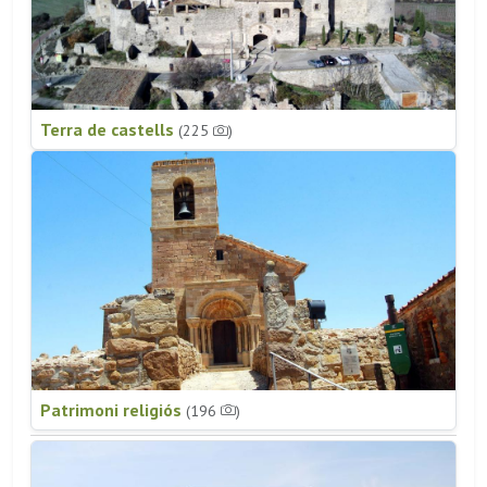
Terra de castells
(225
)
Patrimoni religiós
(196
)