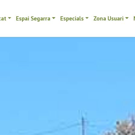
tat
Espai Segarra
Especials
Zona Usuari