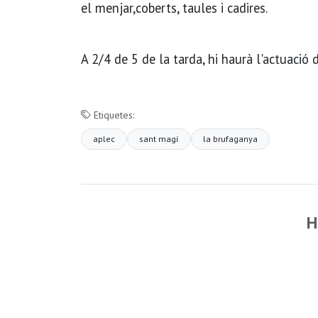
el menjar,coberts, taules i cadires.
A 2/4 de 5 de la tarda, hi haurà l'actuació 
Etiquetes:
aplec
sant magí
la brufaganya
H