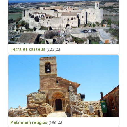
Terra de castells
(225
)
Patrimoni religiós
(196
)