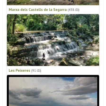
Marxa dels Castells de la Segarra
(438
)
Les Peixeres
(91
)