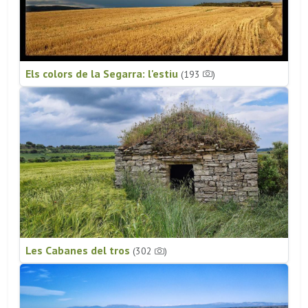
Els colors de la Segarra: l'estiu
(193
)
Les Cabanes del tros
(302
)