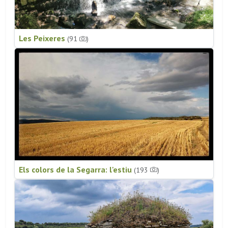
Les Peixeres
(91
)
Els colors de la Segarra: l'estiu
(193
)