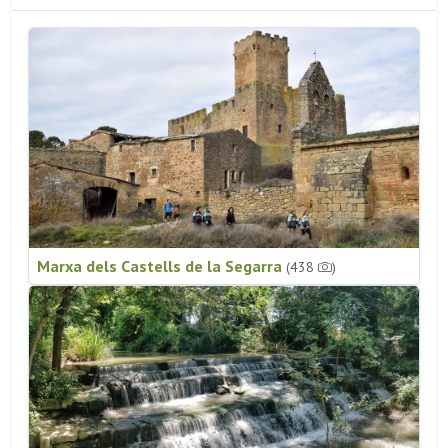
Marxa dels Castells de la Segarra
(438
)