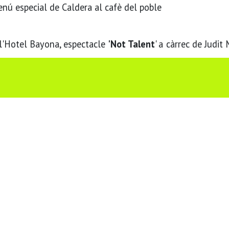
enú especial de Caldera al cafè del poble
e l'Hotel Bayona, espectacle
'Not Talent
' a càrrec de Judit 
o vols compartir?