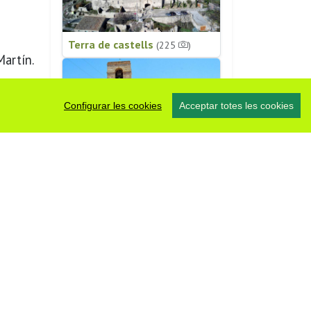
Terra de castells
(225
)
Martín.
Configurar les cookies
Acceptar totes les cookies
Patrimoni religiós
(196
)
#somsegarra
0 fotos