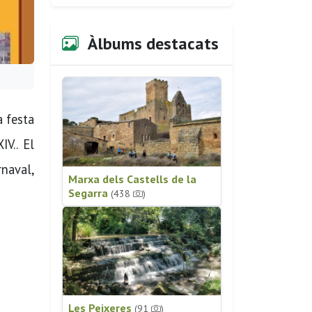
Àlbums destacats
a festa
V.. El
rnaval,
Marxa dels Castells de la
Segarra
(438
)
Les Peixeres
(91
)