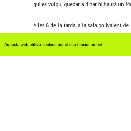
qui es vulgui quedar a dinar hi haurà un M
A les 6 de la tarda, a la sala polivalent d
Preu 15€.
Aquesta web utilitza cookies per al seu funcionament.
Etiquetes:
caldera
montmaneu
H