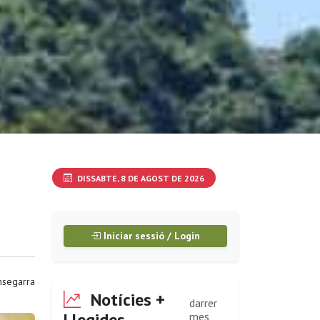
DISSABTE, 8 DE AGOST DE 2026
Iniciar sessió / Login
segarra
Notícies +
darrer
Llegides
mes