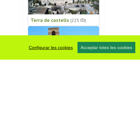
Terra de castells
(225
)
Configurar les cookies
Acceptar totes les cookies
Patrimoni religiós
(196
)
#somsegarra
0 fotos