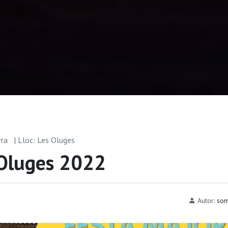
rra
| Lloc: Les Oluges
 Oluges 2022
Autor:
som