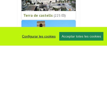
Terra de castells
(225
)
Configurar les cookies
Acceptar totes les cookies
Patrimoni religiós
(196
)
#somsegarra
0 fotos