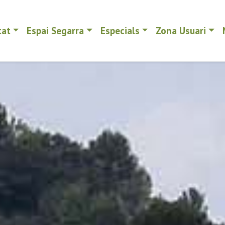
tat
Espai Segarra
Especials
Zona Usuari