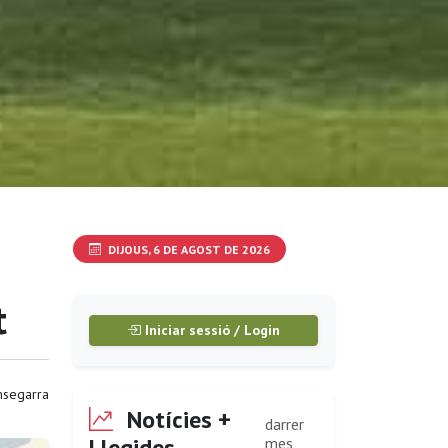
DIJOUS, 6 DE AGOST DE 2026
t
Iniciar sessió / Login
segarra
Notícies +
darrer
Llegides
mes