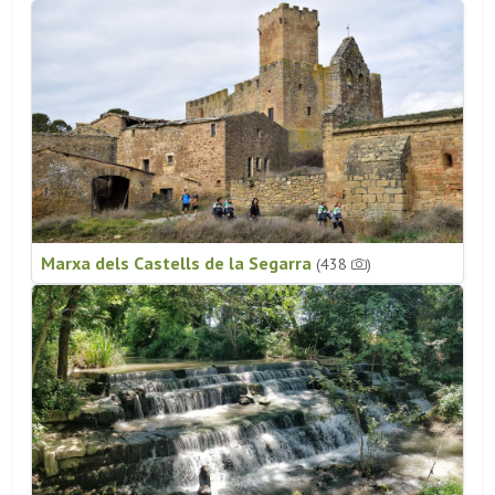
Marxa dels Castells de la Segarra
(438
)