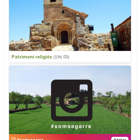
Patrimoni religiós
(196
)
#somsegarra
0 fotos