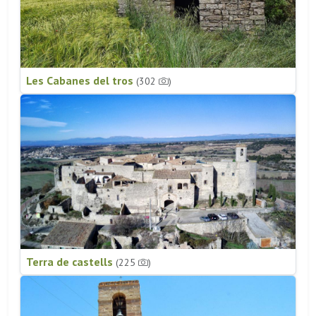
Les Cabanes del tros
(302
)
Terra de castells
(225
)