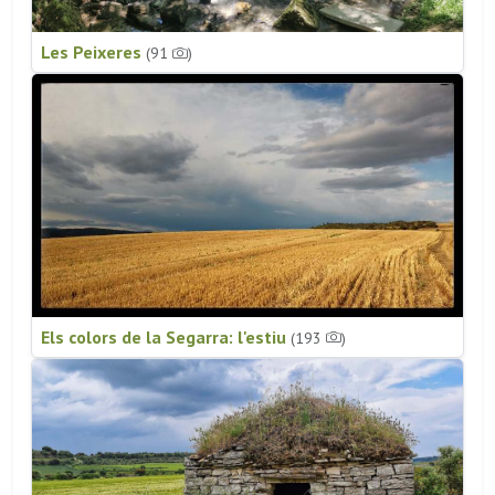
Les Peixeres
(91
)
Els colors de la Segarra: l'estiu
(193
)