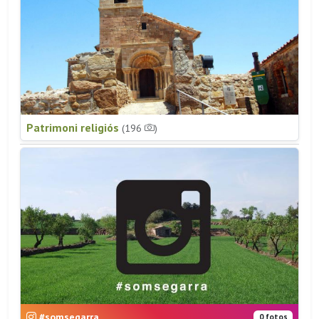
Patrimoni religiós
(196
)
#somsegarra
0 fotos