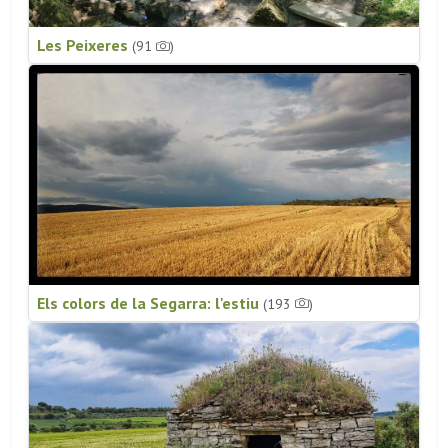
Les Peixeres
(91
)
Els colors de la Segarra: l'estiu
(193
)