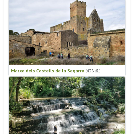
Marxa dels Castells de la Segarra
(438
)