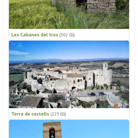
Les Cabanes del tros
(302
)
Terra de castells
(225
)