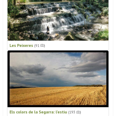
Les Peixeres
(91
)
Els colors de la Segarra: l'estiu
(193
)