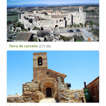
Terra de castells
(225
)