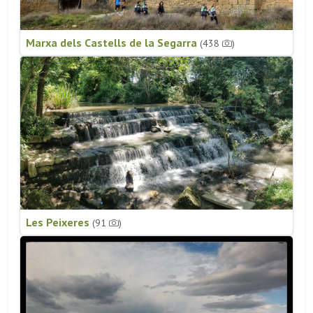
Marxa dels Castells de la Segarra
(438
)
Les Peixeres
(91
)