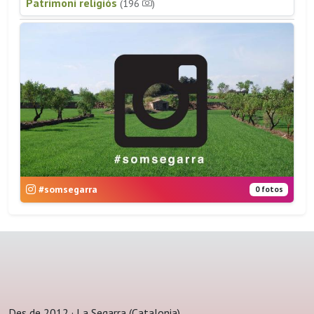
Patrimoni religiós
(196
)
#somsegarra
0 fotos
Des de 2012 · La Segarra (Catalonia)