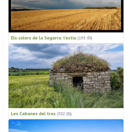
Els colors de la Segarra: l'estiu
(193
)
Les Cabanes del tros
(302
)