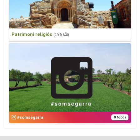
Patrimoni religiós
(196
)
#somsegarra
0 fotos