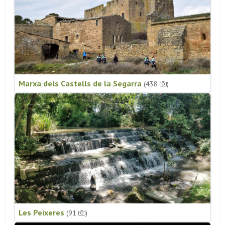
Marxa dels Castells de la Segarra
(438
)
Les Peixeres
(91
)