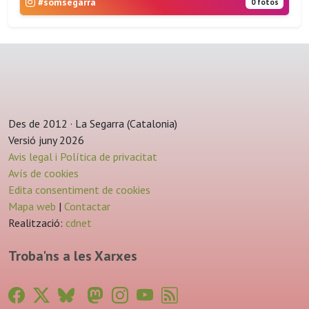
#somsegarra
0 fotos
Des de 2012 · La Segarra (Catalonia)
Versió juny 2026
Avis legal i Política de privacitat
Avís de cookies
Edita consentiment de cookies
Mapa web
|
Contactar
Realització:
cdnet
Troba'ns a les Xarxes