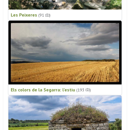
Les Peixeres
(91
)
Els colors de la Segarra: l'estiu
(193
)