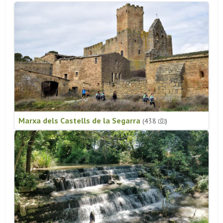
Marxa dels Castells de la Segarra
(438
)