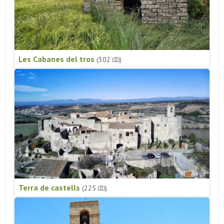
Les Cabanes del tros
(302
)
Terra de castells
(225
)