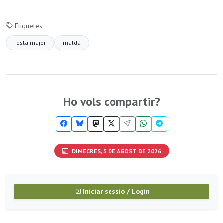
Etiquetes:
festa major
maldà
Ho vols compartir?
DIMECRES, 5 DE AGOST DE 2026
Iniciar sessió / Login