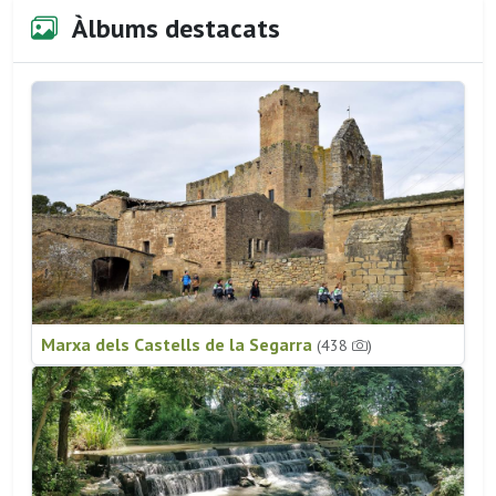
Àlbums destacats
Marxa dels Castells de la Segarra
(438
)