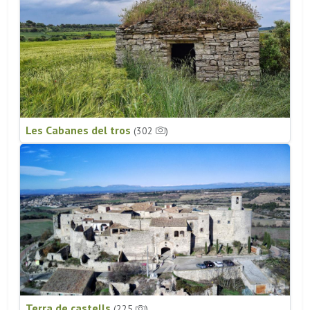
Les Cabanes del tros
(302
)
Terra de castells
(225
)