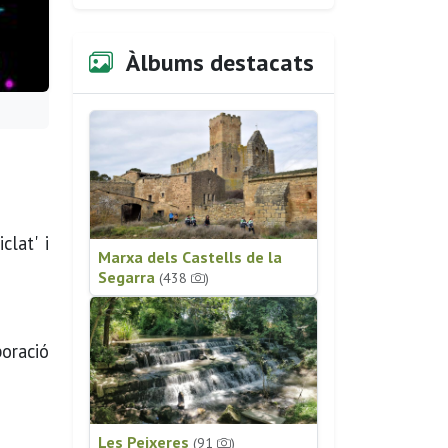
Àlbums destacats
clat' i
Marxa dels Castells de la
Segarra
(438
)
oració
Les Peixeres
(91
)