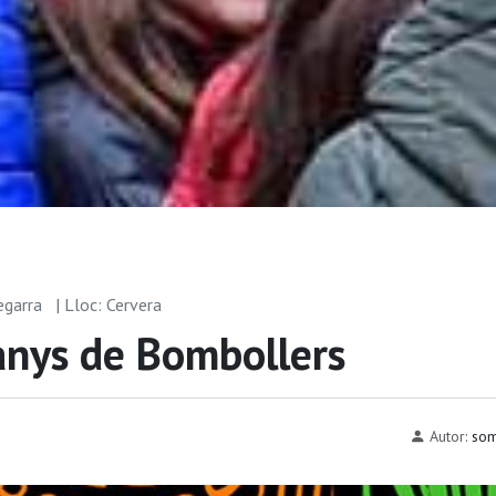
egarra
| Lloc: Cervera
anys de Bombollers
Autor:
som