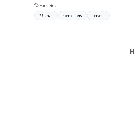
Etiquetes:
25 anys
bombollers
cervera
H