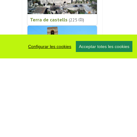
Terra de castells
(225
)
Configurar les cookies
Acceptar totes les cookies
Patrimoni religiós
(196
)
#somsegarra
0 fotos