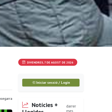
DIVENDRES, 7 DE AGOST DE 2026
Iniciar sessió / Login
segarra
Notícies +
darrer
Llegides
mes