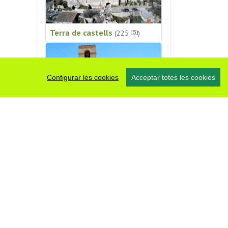
Terra de castells
(225
)
Configurar les cookies
Acceptar totes les cookies
Patrimoni religiós
(196
)
#somsegarra
0 fotos