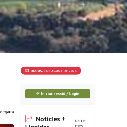
DIJOUS, 6 DE AGOST DE 2026
Iniciar sessió / Login
segarra
Notícies +
darrer
Llegides
mes