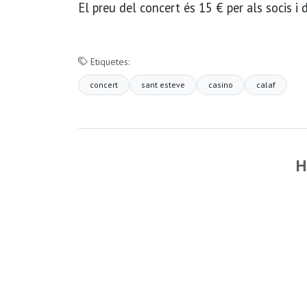
El preu del concert és 15 € per als socis i
Etiquetes:
concert
sant esteve
casino
calaf
H