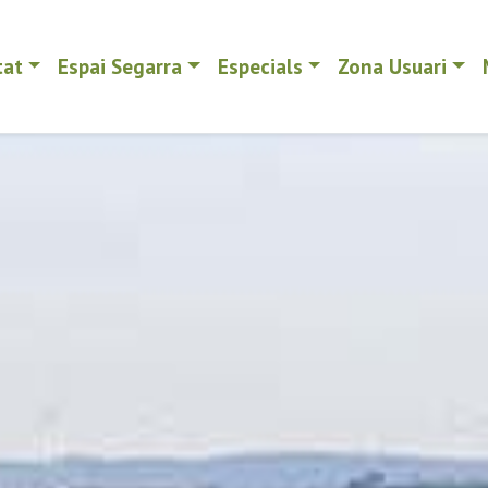
tat
Espai Segarra
Especials
Zona Usuari