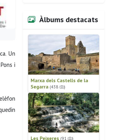
Àlbums destacats
ca. Un
 Pons i
Marxa dels Castells de la
Segarra
(438
)
telèfon
 quedin
Les Peixeres
(91
)