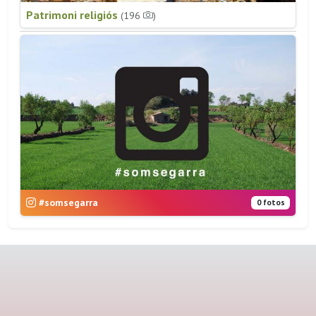
Patrimoni religiós
(196
)
#somsegarra
0 fotos