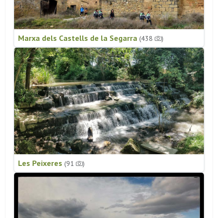
Marxa dels Castells de la Segarra
(438
)
Les Peixeres
(91
)