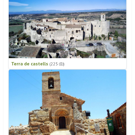
Terra de castells
(225
)