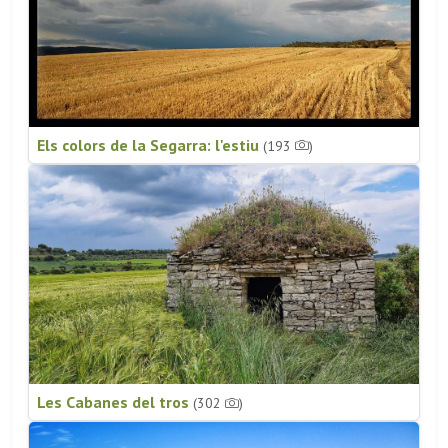
Els colors de la Segarra: l'estiu
(193
)
Les Cabanes del tros
(302
)