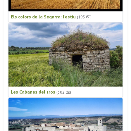
Els colors de la Segarra: l'estiu
(193
)
Les Cabanes del tros
(302
)