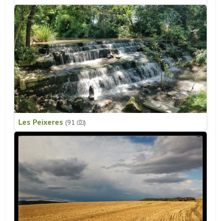
Les Peixeres
(91
)