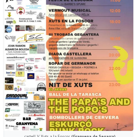
cartell V Xuts a la Foscor
(Granyena de Segarra)