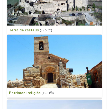
Terra de castells
(225
)
Patrimoni religiós
(196
)