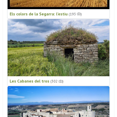
Els colors de la Segarra: l'estiu
(193
)
Les Cabanes del tros
(302
)