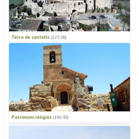
Terra de castells
(225
)
Patrimoni religiós
(196
)