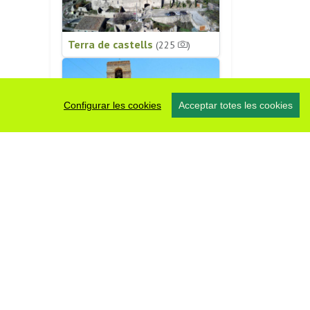
Terra de castells
(225
)
Configurar les cookies
Acceptar totes les cookies
Patrimoni religiós
(196
)
#somsegarra
0 fotos