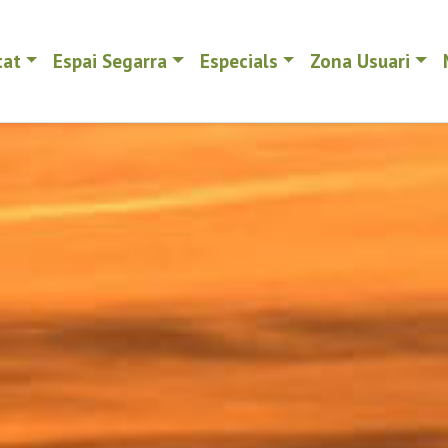
tat
Espai Segarra
Especials
Zona Usuari