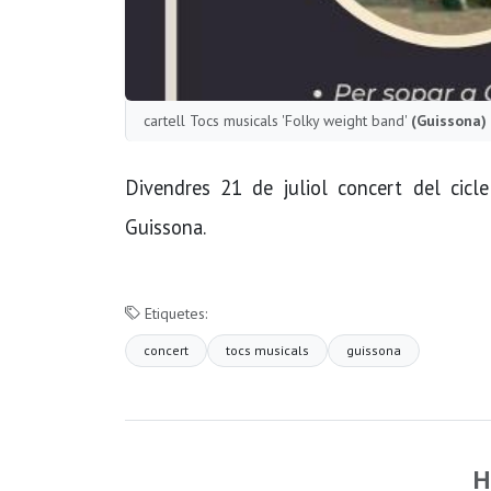
cartell Tocs musicals 'Folky weight band'
(Guissona)
Divendres 21 de juliol concert del cic
Guissona.
Etiquetes:
concert
tocs musicals
guissona
H