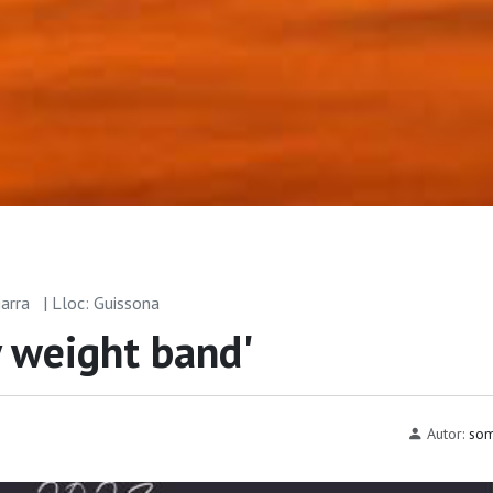
garra
| Lloc: Guissona
y weight band'
Autor:
som