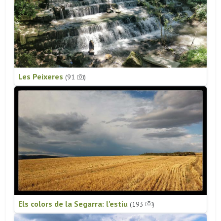
Les Peixeres
(91
)
Els colors de la Segarra: l'estiu
(193
)