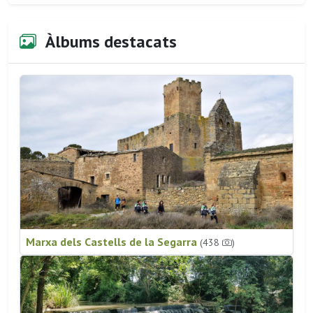
Àlbums destacats
Marxa dels Castells de la Segarra
(438
)