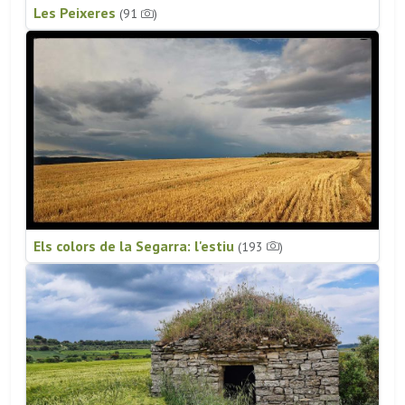
Les Peixeres
(91
)
Els colors de la Segarra: l'estiu
(193
)