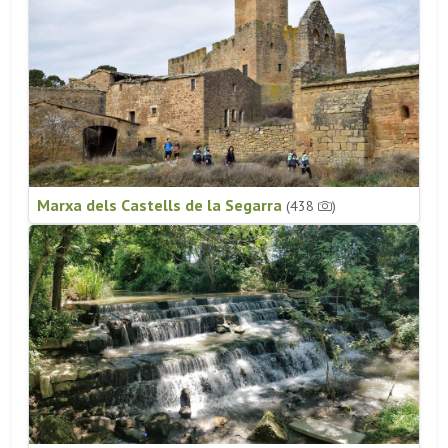
Marxa dels Castells de la Segarra
(438
)