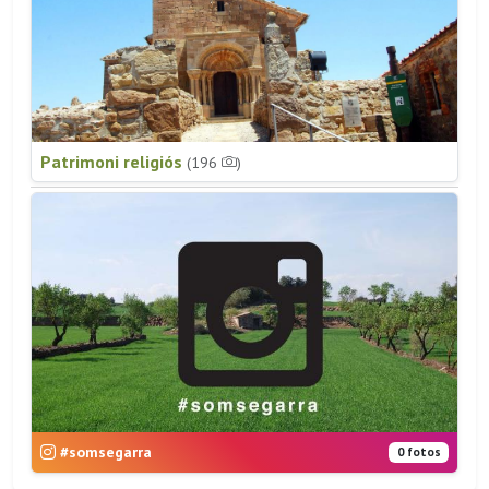
Patrimoni religiós
(196
)
#somsegarra
0 fotos