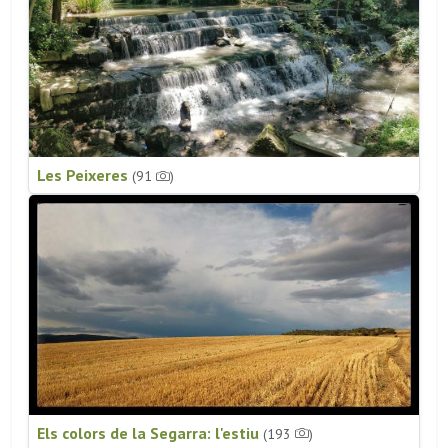
Les Peixeres
(91
)
Els colors de la Segarra: l'estiu
(193
)