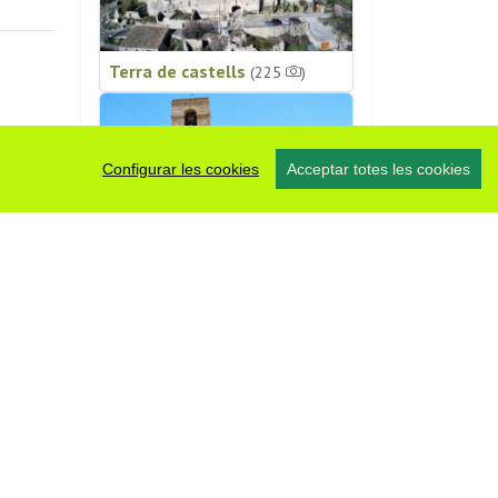
Terra de castells
(225
)
Configurar les cookies
Acceptar totes les cookies
Patrimoni religiós
(196
)
#somsegarra
0 fotos