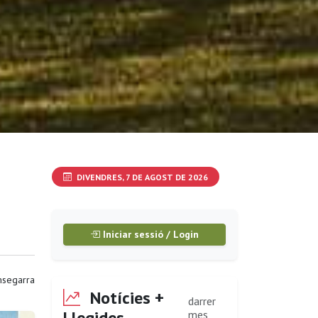
DIVENDRES, 7 DE AGOST DE 2026
Iniciar sessió / Login
segarra
Notícies +
darrer
Llegides
mes