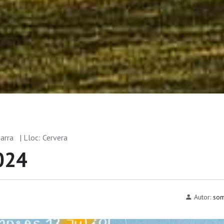
garra
| Lloc: Cervera
024
Autor:
som