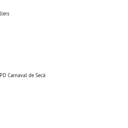
llers
i PD Carnaval de Secà