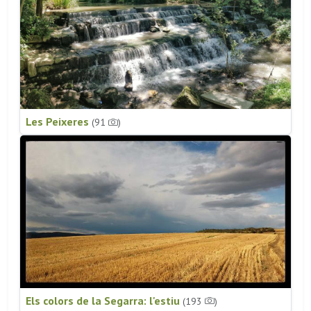
Les Peixeres
(91
)
Els colors de la Segarra: l'estiu
(193
)