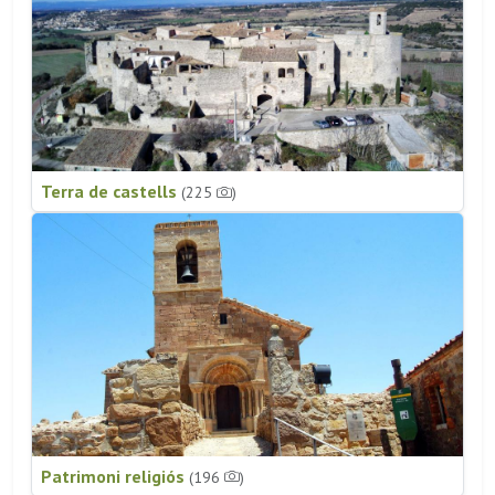
Terra de castells
(225
)
Patrimoni religiós
(196
)