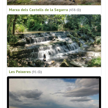
Marxa dels Castells de la Segarra
(438
)
Les Peixeres
(91
)