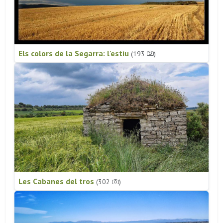
Els colors de la Segarra: l'estiu
(193
)
Les Cabanes del tros
(302
)