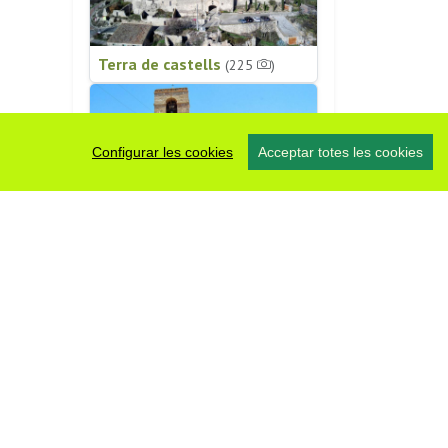
Terra de castells
(225
)
Configurar les cookies
Acceptar totes les cookies
Patrimoni religiós
(196
)
#somsegarra
0 fotos