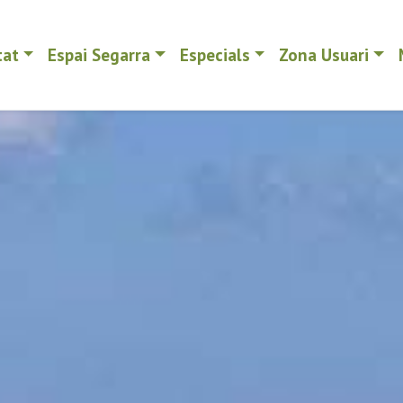
tat
Espai Segarra
Especials
Zona Usuari