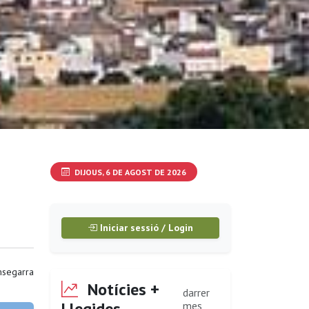
DIJOUS, 6 DE AGOST DE 2026
Iniciar sessió / Login
segarra
Notícies +
darrer
Llegides
mes