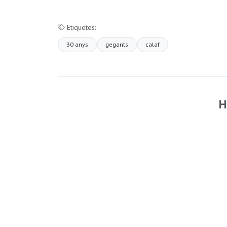
Etiquetes:
30 anys
gegants
calaf
H