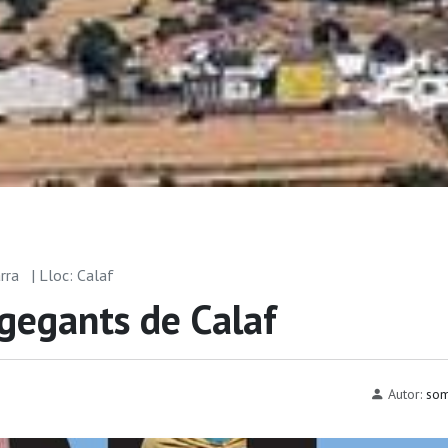
arra
| Lloc: Calaf
 gegants de Calaf
Autor:
som