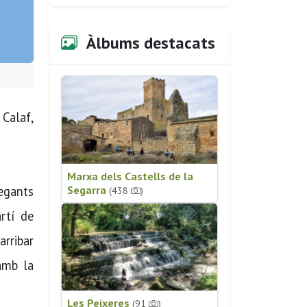
Àlbums destacats
 Calaf,
Marxa dels Castells de la
gegants
Segarra
(438
)
rtí de
arribar
amb la
Les Peixeres
(91
)