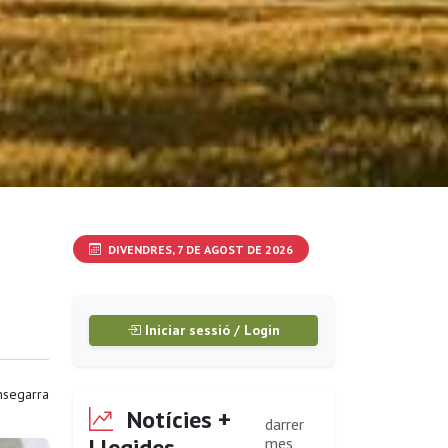
DIVENDRES, 7 DE AGOST DE 2026
Iniciar sessió / Login
segarra
Notícies +
darrer
Llegides
mes