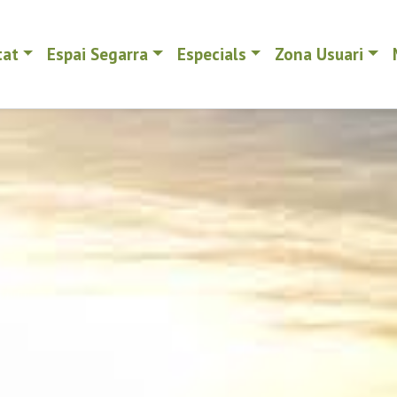
tat
Espai Segarra
Especials
Zona Usuari