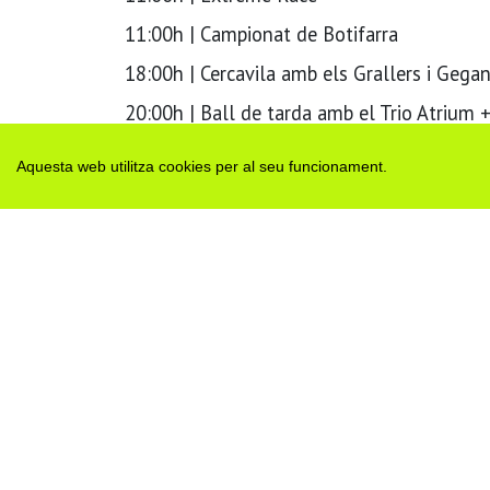
11:00h | Campionat de Botifarra
18:00h | Cercavila amb els Grallers i Gega
20:00h | Ball de tarda amb el Trio Atrium 
Aquesta web utilitza cookies per al seu funcionament.
Etiquetes:
festa major
rocallaura
H