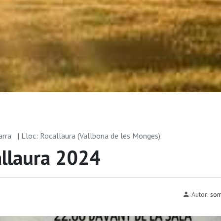
arra
| Lloc: Rocallaura (Vallbona de les Monges)
allaura 2024
Autor:
som