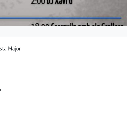
esta Major
a