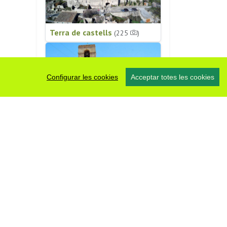
Terra de castells
(225
)
Configurar les cookies
Acceptar totes les cookies
Patrimoni religiós
(196
)
#somsegarra
0 fotos