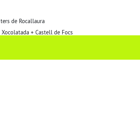
nters de Rocallaura
+ Xocolatada + Castell de Focs
o vols compartir?