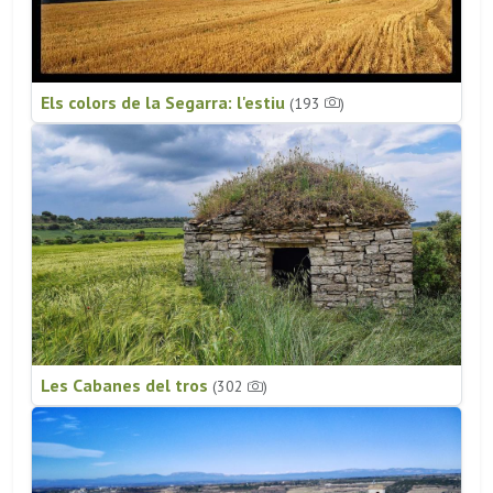
Els colors de la Segarra: l'estiu
(193
)
Les Cabanes del tros
(302
)