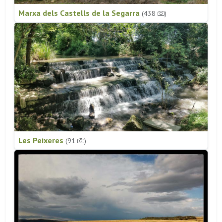
Marxa dels Castells de la Segarra
(438
)
Les Peixeres
(91
)