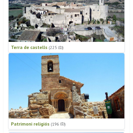
Terra de castells
(225
)
Patrimoni religiós
(196
)