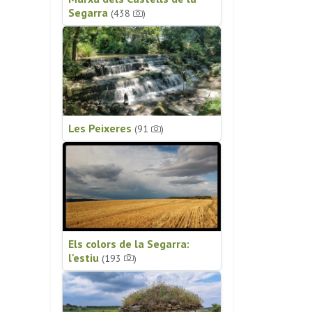
Segarra
(438
)
Les Peixeres
(91
)
Els colors de la Segarra:
l'estiu
(193
)