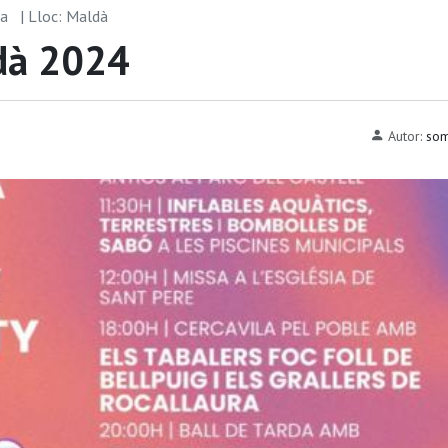
ra
| Lloc: Maldà
ldà 2024
Autor:
som