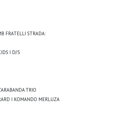
MB FRATELLI STRADA:
DS I DJ’S
 ZARABANDA TRIO
GERARD I KOMANDO MERLUZA