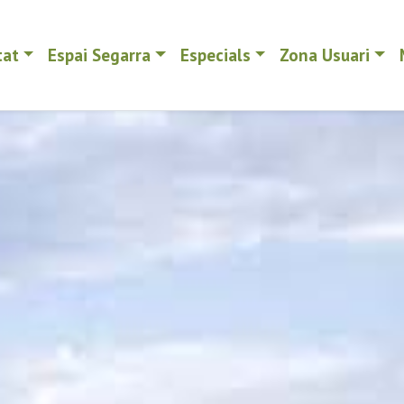
tat
Espai Segarra
Especials
Zona Usuari