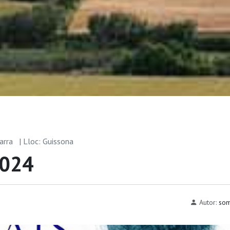
garra
| Lloc: Guissona
2024
Autor:
som