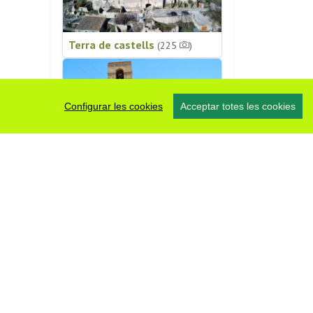
Terra de castells
(225
)
Configurar les cookies
Acceptar totes les cookies
Patrimoni religiós
(196
)
#somsegarra
0 fotos