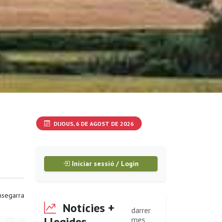
DIJOUS, 6 DE AGOST DE 2026
Iniciar sessió / Login
segarra
Notícies +
darrer
Llegides
mes