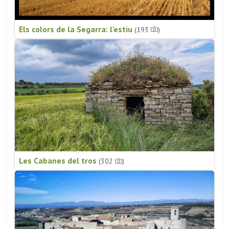
Els colors de la Segarra: l'estiu
(193
)
Les Cabanes del tros
(302
)