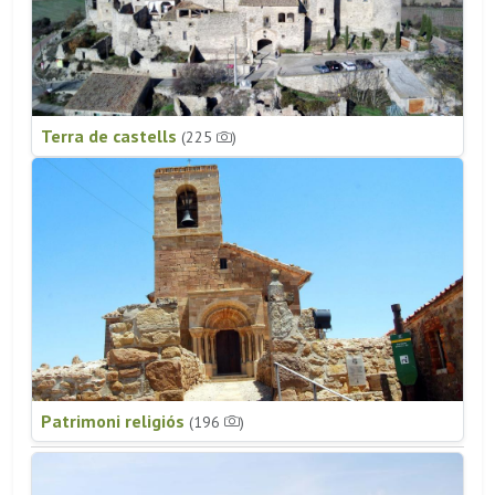
Terra de castells
(225
)
Patrimoni religiós
(196
)