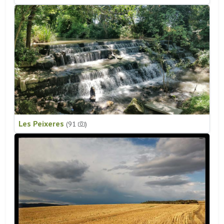
Les Peixeres
(91
)