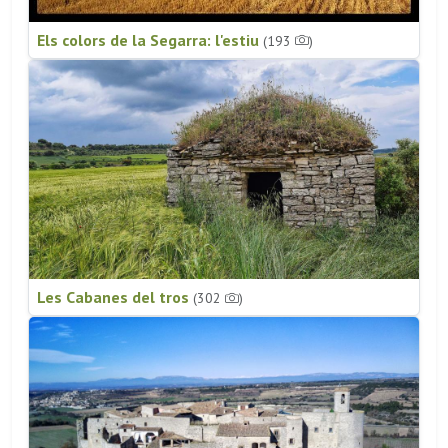
Els colors de la Segarra: l'estiu
(193
)
Les Cabanes del tros
(302
)