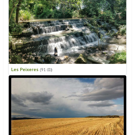
Les Peixeres
(91
)