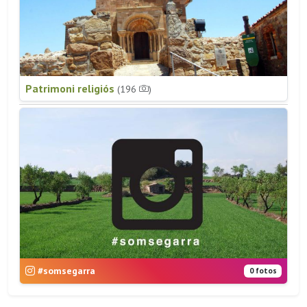
Patrimoni religiós
(196
)
#somsegarra
0 fotos