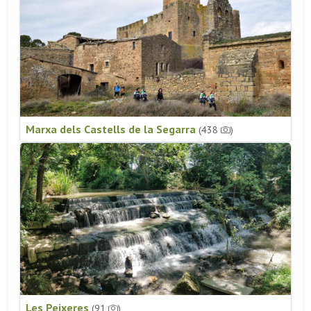
Marxa dels Castells de la Segarra
(438
)
Les Peixeres
(91
)