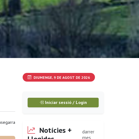
DIUMENGE, 9 DE AGOST DE 2026
Iniciar sessió / Login
segarra
Notícies +
darrer
Llegides
mes