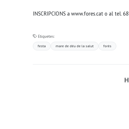
INSCRIPCIONS a www.fores.cat o al tel. 68
Etiquetes:
festa
mare de déu de la salut
forès
H