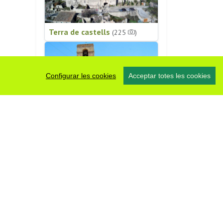
Terra de castells
(225
)
Configurar les cookies
Acceptar totes les cookies
Patrimoni religiós
(196
)
#somsegarra
0 fotos