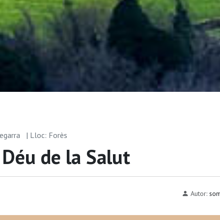
segarra
| Lloc: Forès
 Déu de la Salut
Autor:
som