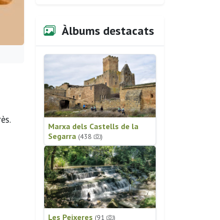
Àlbums destacats
ès.
Marxa dels Castells de la
Segarra
(438
)
Les Peixeres
(91
)