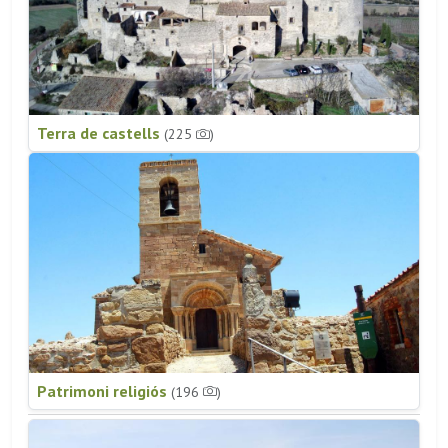
Terra de castells
(225
)
Patrimoni religiós
(196
)