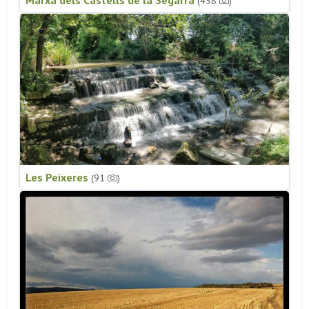
(438
)
Les Peixeres
(91
)