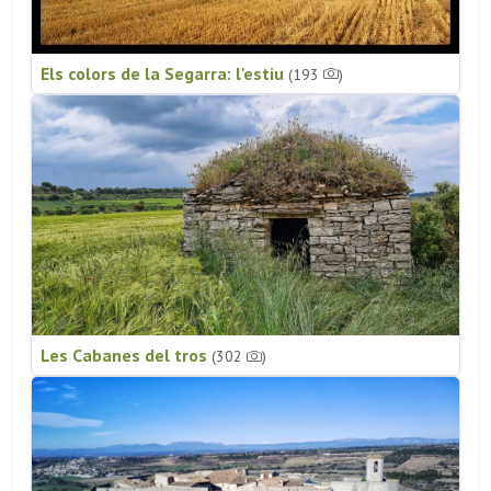
Els colors de la Segarra: l'estiu
(193
)
Les Cabanes del tros
(302
)