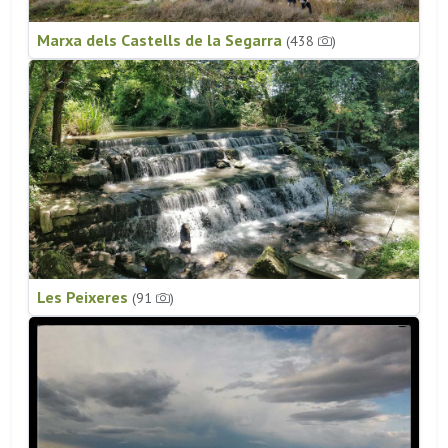
Marxa dels Castells de la Segarra
(438
)
Les Peixeres
(91
)