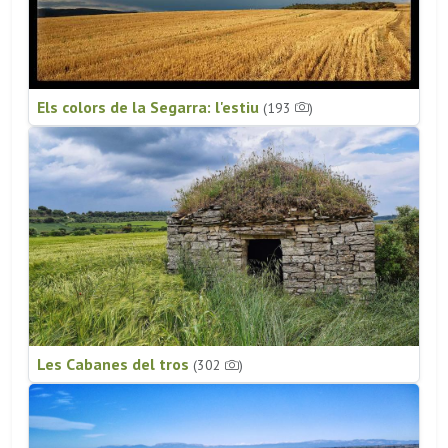
Els colors de la Segarra: l'estiu
(193
)
Les Cabanes del tros
(302
)