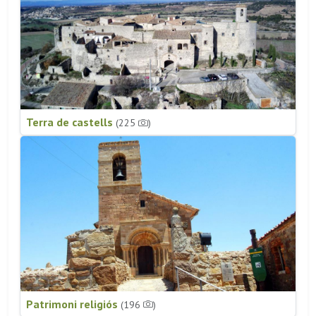
Terra de castells
(225
)
Patrimoni religiós
(196
)